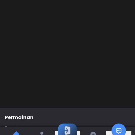
Permainan
Togel
Slot