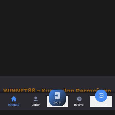
WINNET88 - Kumpulan Permainan
REDTIGER Online Terbaik dan
Login
Beranda
Daftar
Referral
Live Chat
Terpercaya Indonesia
Selengkapnya