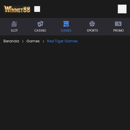
SLOT
CASINO
GAMES
SPORTS
PROMO
Beranda
Games
Red Tiger Games