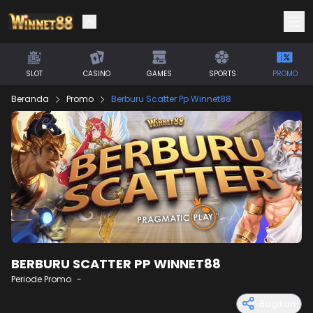
SLOT
CASINO
GAMES
SPORTS
PROMO
Beranda
Promo
Berburu Scatter Pp Winnet88
BERBURU SCATTER PP WINNET88
Periode Promo
-
Bagikan