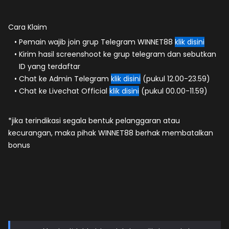
Cara Klaim
Pemain wajib join grup Telegram WINNET88
klik disini
Kirim hasil screenshoot ke grup telegram dan sebutkan
ID yang terdaftar
Chat ke Admin Telegram
klik disini
(pukul 12.00-23.59)
Chat ke Livechat Official
klik disini
(pukul 00.00-11.59)
*jika terindikasi segala bentuk pelanggaran atau
kecurangan, maka pihak WINNET88 berhak membatalkan
bonus